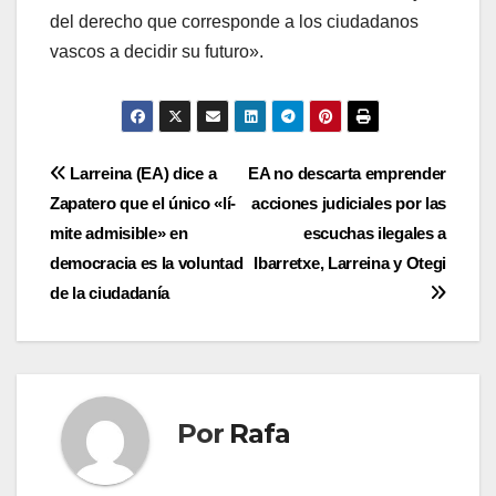
del derecho que corresponde a los ciudadanos
vascos a decidir su futuro».
Navegación
Larreina (EA) dice a
EA no descarta emprender
Zapatero que el único «lí­
acciones judiciales por las
de
mite admisible» en
escuchas ilegales a
entradas
democracia es la voluntad
Ibarretxe, Larreina y Otegi
de la ciudadaní­a
Por
Rafa