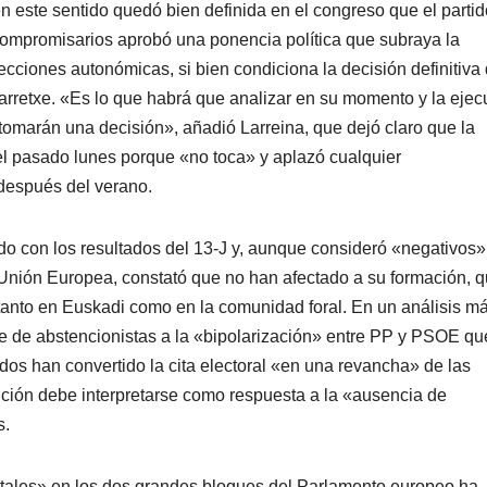
n este sentido quedó bien definida en el congreso que el partid
compromisarios aprobó una ponencia polí­tica que subraya la
lecciones autonómicas, si bien condiciona la decisión definitiva
barretxe. «Es lo que habrá que analizar en su momento y la ejec
omarán una decisión», añadió Larreina, que dejó claro que la
del pasado lunes porque «no toca» y aplazó cualquier
 después del verano.
tido con los resultados del 13-J y, aunque consideró «negativos»
a Unión Europea, constató que no han afectado a su formación, 
anto en Euskadi como en la comunidad foral. En un análisis m
je de abstencionistas a la «bipolarización» entre PP y PSOE qu
os han convertido la cita electoral «en una revancha» de las
ención debe interpretarse como respuesta a la «ausencia de
s.
tatales» en los dos grandes bloques del Parlamento europeo ha