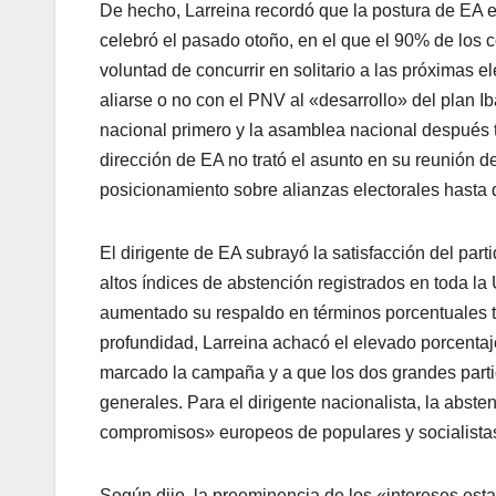
De hecho, Larreina recordó que la postura de EA e
celebró el pasado otoño, en el que el 90% de los 
voluntad de concurrir en solitario a las próximas e
aliarse o no con el PNV al «desarrollo» del plan I
nacional primero y la asamblea nacional después t
dirección de EA no trató el asunto en su reunión 
posicionamiento sobre alianzas electorales hasta
El dirigente de EA subrayó la satisfacción del par
altos í­ndices de abstención registrados en toda l
aumentado su respaldo en términos porcentuales t
profundidad, Larreina achacó el elevado porcenta
marcado la campaña y a que los dos grandes partid
generales. Para el dirigente nacionalista, la abst
compromisos» europeos de populares y socialista
Según dijo, la preeminencia de los «intereses es