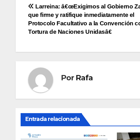
Navegación
Larreina: â€œExigimos al Gobierno Z
que firme y ratifique inmediatamente el
de
Protocolo Facultativo a la Convención co
entradas
Tortura de Naciones Unidasâ€
Por
Rafa
Entrada relacionada