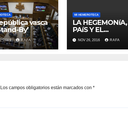
ROTECA
MI HEMEROTECA
epública vasca
LA HEGEMONíA,
Stand-By’
PAíS Y EL
«MOMENTO RA
2, 2019
RAFA
NOV 26, 2016
RAFA
LARREINA»
Los campos obligatorios están marcados con
*