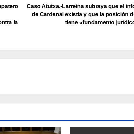
apatero
Caso Atutxa.-Larreina subraya que el in
de Cardenal existí­a y que la posición 
ntra la
tiene «fundamento jurí­di