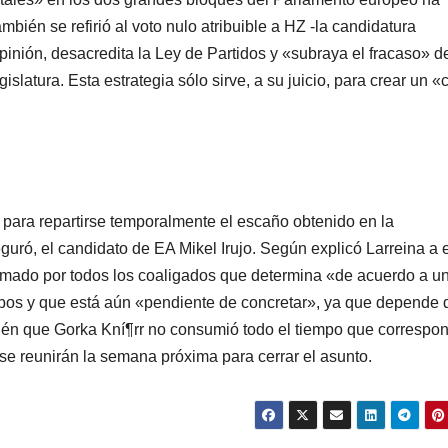
bién se refirió al voto nulo atribuible a HZ -la candidatura
opinión, desacredita la Ley de Partidos y «subraya el fracaso» d
islatura. Esta estrategia sólo sirve, a su juicio, para crear un «
para repartirse temporalmente el escaño obtenido en la
ró, el candidato de EA Mikel Irujo. Según explicó Larreina a 
irmado por todos los coaligados que determina «de acuerdo a u
mpos y que está aún «pendiente de concretar», ya que depende 
bién que Gorka Kní¶rr no consumió todo el tiempo que correspon
se reunirán la semana próxima para cerrar el asunto.