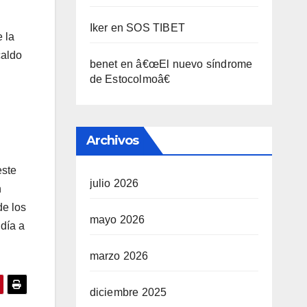
Iker
en
SOS TIBET
e la
caldo
benet
en
â€œEl nuevo sí­ndrome
de Estocolmoâ€
Archivos
este
julio 2026
n
de los
mayo 2026
dí­a a
marzo 2026
diciembre 2025