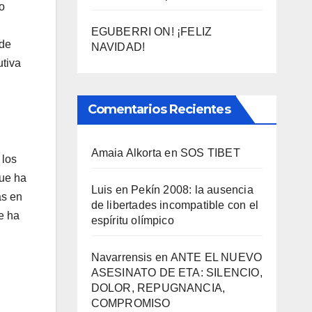
o
EGUBERRI ON! ¡FELIZ
 de
NAVIDAD!
utiva
Comentarios Recientes
Amaia Alkorta
en
SOS TIBET
 los
que ha
Luis
en
Pekí­n 2008: la ausencia
ás en
de libertades incompatible con el
e ha
espí­ritu olí­mpico
Navarrensis
en
ANTE EL NUEVO
ASESINATO DE ETA: SILENCIO,
DOLOR, REPUGNANCIA,
COMPROMISO