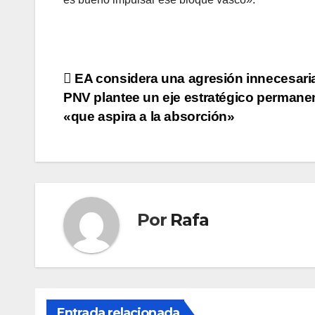
Navegación
EA considera una agresión innecesaria
PNV plantee un eje estratégico permane
de
«que aspira a la absorción»
entradas
Por
Rafa
Entrada relacionada