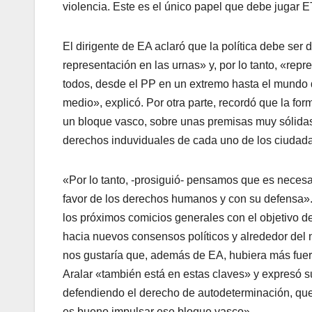
violencia. Este es el único papel que debe jugar 
El dirigente de EA aclaró que la polí­tica debe ser 
representación en las urnas» y, por lo tanto, «repr
todos, desde el PP en un extremo hasta el mundo 
medio», explicó. Por otra parte, recordó que la fo
un bloque vasco, sobre unas premisas muy sólidas
derechos induviduales de cada uno de los ciuda
«Por lo tanto, -prosiguió- pensamos que es neces
favor de los derechos humanos y con su defensa». 
los próximos comicios generales con el objetivo de
hacia nuevos consensos polí­ticos y alrededor del
nos gustarí­a que, además de EA, hubiera más fuer
Aralar «también está en estas claves» y expresó s
defendiendo el derecho de autodeterminación, q
es bueno impulsar ese bloque vasco».