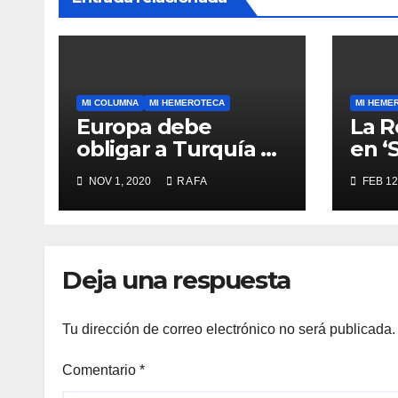
MI COLUMNA
MI HEMEROTECA
MI HEME
Europa debe
La R
obligar a Turquí­a a
en ‘
respetar la
NOV 1, 2020
RAFA
FEB 12
Convención de la
ONU y retirarse del
conflicto.
Deja una respuesta
Tu dirección de correo electrónico no será publicada.
Comentario
*