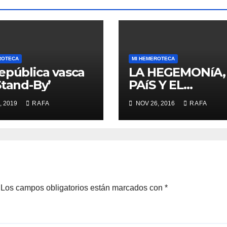
ROTECA
MI HEMEROTECA
epública vasca
LA HEGEMONíA,
Stand-By’
PAíS Y EL
«MOMENTO RA
, 2019
RAFA
NOV 26, 2016
RAFA
LARREINA»
Los campos obligatorios están marcados con
*