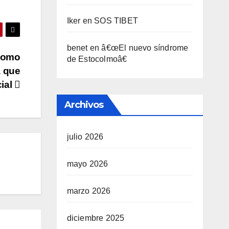
Iker
en
SOS TIBET
benet
en
â€œEl nuevo sí­ndrome
 como
de Estocolmoâ€
a que
cial
Archivos
julio 2026
mayo 2026
marzo 2026
diciembre 2025