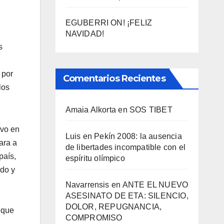
EGUBERRI ON! ¡FELIZ
NAVIDAD!
s
 por
Comentarios Recientes
los
Amaia Alkorta
en
SOS TIBET
ivo en
Luis
en
Pekí­n 2008: la ausencia
ara a
de libertades incompatible con el
aí­s,
espí­ritu olí­mpico
ndo y
Navarrensis
en
ANTE EL NUEVO
ASESINATO DE ETA: SILENCIO,
DOLOR, REPUGNANCIA,
 que
COMPROMISO