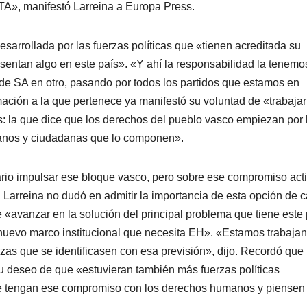
ETA», manifestó Larreina a Europa Press.
desarrollada por las fuerzas polí­ticas que «tienen acreditada su
esentan algo en este paí­s». «Y ahí­ la responsabilidad la tenemo
de SA en otro, pasando por todos los partidos que estamos en
rmación a la que pertenece ya manifestó su voluntad de «trabajar
: la que dice que los derechos del pueblo vasco empiezan por 
danos y ciudadanas que lo componen».
ario impulsar ese bloque vasco, pero sobre ese compromiso act
Larreina no dudó en admitir la importancia de esta opción de c
 «avanzar en la solución del principal problema que tiene este p
 nuevo marco institucional que necesita EH». «Estamos trabaja
zas que se identificasen con esa previsión», dijo. Recordó que
u deseo de que «estuvieran también más fuerzas polí­ticas
ue tengan ese compromiso con los derechos humanos y piensen