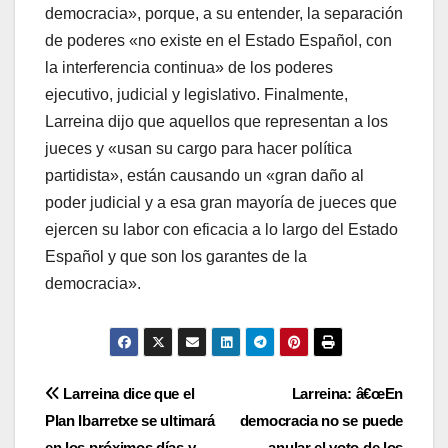
democracia», porque, a su entender, la separación
de poderes «no existe en el Estado Español, con
la interferencia continua» de los poderes
ejecutivo, judicial y legislativo. Finalmente,
Larreina dijo que aquellos que representan a los
jueces y «usan su cargo para hacer polí­tica
partidista», están causando un «gran daño al
poder judicial y a esa gran mayorí­a de jueces que
ejercen su labor con eficacia a lo largo del Estado
Español y que son los garantes de la
democracia».
Navegación
Larreina dice que el
Larreina: â€œEn
Plan Ibarretxe se ultimará
democracia no se puede
de
en los próximos dí­as y
anular el voto de los