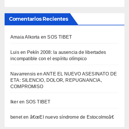
Comentarios Recientes
Amaia Alkorta
en
SOS TIBET
Luis
en
Pekí­n 2008: la ausencia de libertades
incompatible con el espí­ritu olí­mpico
Navarrensis
en
ANTE EL NUEVO ASESINATO DE
ETA: SILENCIO, DOLOR, REPUGNANCIA,
COMPROMISO
Iker
en
SOS TIBET
benet
en
â€œEl nuevo sí­ndrome de Estocolmoâ€