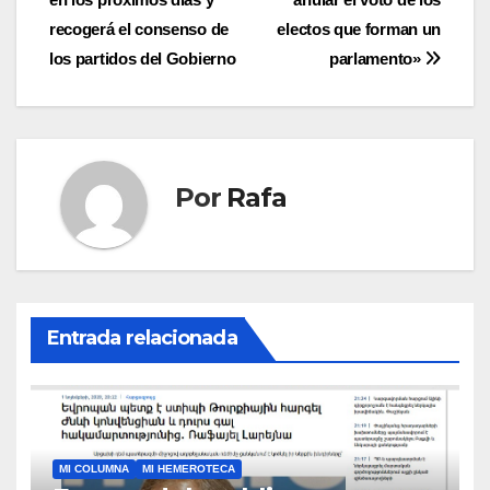
entradas
recogerá el consenso de
electos que forman un
los partidos del Gobierno
parlamento»
Por
Rafa
Entrada relacionada
MI COLUMNA
MI HEMEROTECA