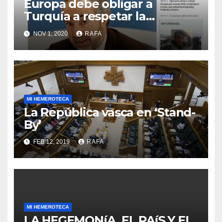
Europa debe obligar a
Turquí­a a respetar la
Convención de la ONU y
NOV 1, 2020
RAFA
retirarse del conflicto.
MI HEMEROTECA
La República vasca en ‘Stand-
By’
FEB 12, 2019
RAFA
MI HEMEROTECA
LA HEGEMONíA, EL PAíS Y EL