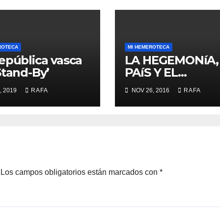
ROTECA
MI HEMEROTECA
epública vasca
LA HEGEMONíA,
Stand-By’
PAíS Y EL
«MOMENTO RA
, 2019
RAFA
NOV 26, 2016
RAFA
LARREINA»
Los campos obligatorios están marcados con
*