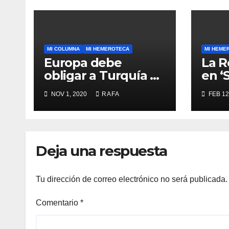
MI COLUMNA
MI HEMEROTECA
MI HEME
Europa debe
La R
obligar a Turquí­a a
en ‘
respetar la
NOV 1, 2020
RAFA
FEB 12
Convención de la
ONU y retirarse del
conflicto.
Deja una respuesta
Tu dirección de correo electrónico no será publicada.
Comentario
*