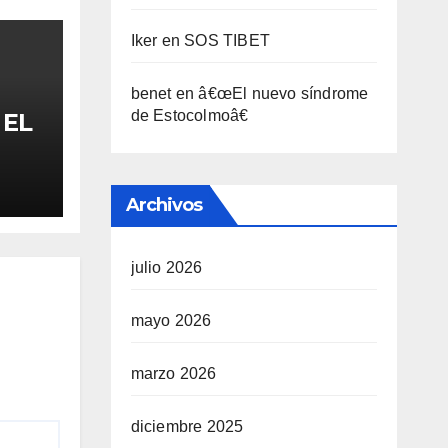
Iker
en
SOS TIBET
benet
en
â€œEl nuevo sí­ndrome
de Estocolmoâ€
 EL
FA
Archivos
julio 2026
mayo 2026
marzo 2026
diciembre 2025