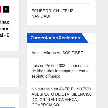
EGUBERRI ON! ¡FELIZ
NAVIDAD!
ilbao
minos
al»
Comentarios Recientes
Amaia Alkorta
en
SOS TIBET
Luis
en
Pekí­n 2008: la ausencia
de libertades incompatible con el
espí­ritu olí­mpico
Navarrensis
en
ANTE EL NUEVO
ASESINATO DE ETA: SILENCIO,
DOLOR, REPUGNANCIA,
COMPROMISO