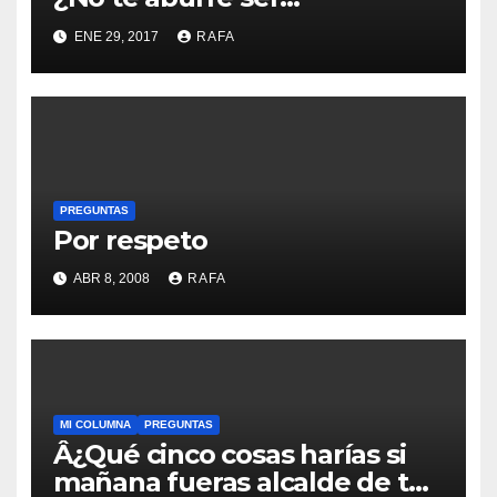
independentista?
ENE 29, 2017
RAFA
PREGUNTAS
Por respeto
ABR 8, 2008
RAFA
MI COLUMNA
PREGUNTAS
Â¿Qué cinco cosas harí­as si
mañana fueras alcalde de tu