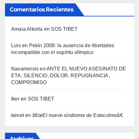
Comentarios Recientes
Amaia Alkorta
en
SOS TIBET
Luis
en
Pekí­n 2008: la ausencia de libertades
incompatible con el espí­ritu olí­mpico
Navarrensis
en
ANTE EL NUEVO ASESINATO DE
ETA: SILENCIO, DOLOR, REPUGNANCIA,
COMPROMISO
Iker
en
SOS TIBET
benet
en
â€œEl nuevo sí­ndrome de Estocolmoâ€