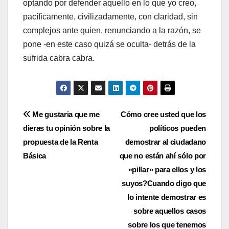
optando por defender aquello en lo que yo creo,
pací­ficamente, civilizadamente, con claridad, sin
complejos ante quien, renunciando a la razón, se
pone -en este caso quizá se oculta- detrás de la
sufrida cabra cabra.
Navegación
Me gustaria que me
Cómo cree usted que los
dieras tu opinión sobre la
polí­ticos pueden
de
propuesta de la Renta
demostrar al ciudadano
entradas
Básica
que no están ahí­ sólo por
«pillar» para ellos y los
suyos?Cuando digo que
lo intente demostrar es
sobre aquellos casos
sobre los que tenemos