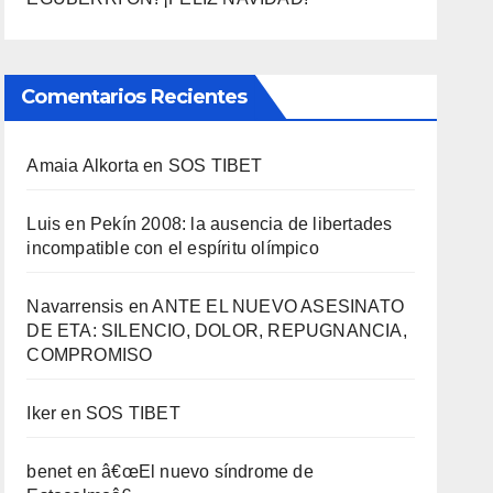
Comentarios Recientes
Amaia Alkorta
en
SOS TIBET
Luis
en
Pekí­n 2008: la ausencia de libertades
incompatible con el espí­ritu olí­mpico
Navarrensis
en
ANTE EL NUEVO ASESINATO
DE ETA: SILENCIO, DOLOR, REPUGNANCIA,
COMPROMISO
Iker
en
SOS TIBET
benet
en
â€œEl nuevo sí­ndrome de