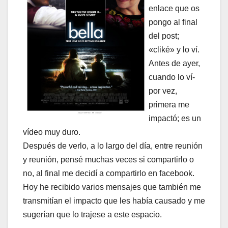
enlace que os
pongo al final
del post;
«cliké» y lo ví­.
Antes de ayer,
cuando lo ví­
por vez,
primera me
impactó; es un
ví­deo muy duro.
Después de verlo, a lo largo del dí­a, entre reunión
y reunión, pensé muchas veces si compartirlo o
no, al final me decidí­ a compartirlo en facebook.
Hoy he recibido varios mensajes que también me
transmití­an el impacto que les habí­a causado y me
sugerí­an que lo trajese a este espacio.