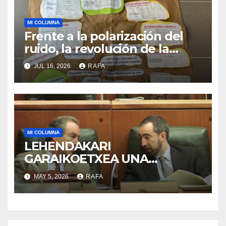
MI COLUMNA
Frente a la polarización del
ruido, la revolución de la
acogida
JUL 16, 2026
RAFA
MI COLUMNA
LEHENDAKARI
GARAIKOETXEA UNA
PERSONA QUE DIGNIFICA EL
MAY 5, 2026
RAFA
EJERCICIO DE LA POLÍTICA