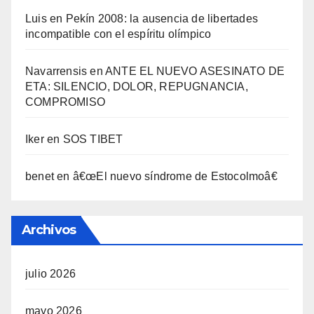
Luis
en
Pekí­n 2008: la ausencia de libertades
incompatible con el espí­ritu olí­mpico
Navarrensis
en
ANTE EL NUEVO ASESINATO DE
ETA: SILENCIO, DOLOR, REPUGNANCIA,
COMPROMISO
Iker
en
SOS TIBET
benet
en
â€œEl nuevo sí­ndrome de Estocolmoâ€
Archivos
julio 2026
mayo 2026