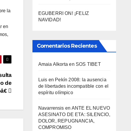
re la
EGUBERRI ON! ¡FELIZ
NAVIDAD!
r en
mos,
Comentarios Recientes
Amaia Alkorta
en
SOS TIBET
sulta
Luis
en
Pekí­n 2008: la ausencia
co de
de libertades incompatible con el
â€
espí­ritu olí­mpico
Navarrensis
en
ANTE EL NUEVO
ASESINATO DE ETA: SILENCIO,
DOLOR, REPUGNANCIA,
COMPROMISO