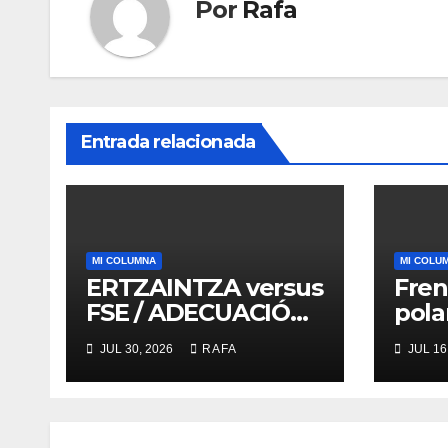
Por
Rafa
Entrada relacionada
MI COLUMNA
MI COLU
ERTZAINTZA versus
Fren
FSE / ADECUACIÓN
pola
versus
ruid
JUL 30, 2026
RAFA
JUL 16
SUSTITUCIÓN
de l