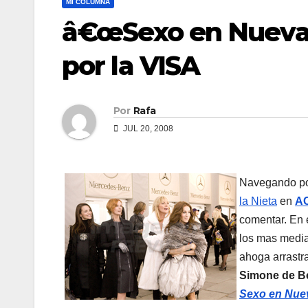
MI COLUMNA
â€œSexo en Nueva Y
por la VISA
Por
Rafa
JUL 20, 2008
Navegando po
la Nieta
en
A
comentar. En e
los mas media
ahoga arrastr
Simone de B
Sexo en Nue