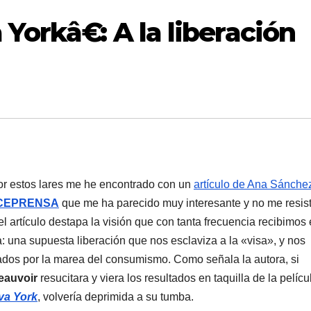
orkâ€: A la liberación
r estos lares me he encontrado con un
artí­culo de Ana Sánche
CEPRENSA
que me ha parecido muy interesante y no me resis
l artí­culo destapa la visión que con tanta frecuencia recibimos
: una supuesta liberación que nos esclaviza a la «visa», y nos
ados por la marea del consumismo. Como señala la autora, si
eauvoir
resucitara y viera los resultados en taquilla de la pelí­cu
va York
, volverí­a deprimida a su tumba.