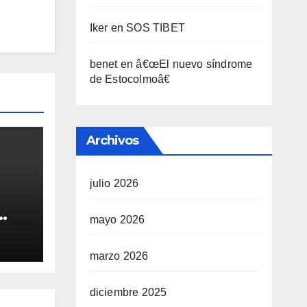
Iker
en
SOS TIBET
benet
en
â€œEl nuevo sí­ndrome
de Estocolmoâ€
Archivos
julio 2026
mayo 2026
QUE
marzo 2026
A
diciembre 2025