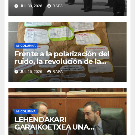
SUSTITUCIÓN
JUL 30, 2026
RAFA
MI COLUMNA
Frente a la polarización del
ruido, la revolución de la
acogida
JUL 16, 2026
RAFA
MI COLUMNA
LEHENDAKARI
GARAIKOETXEA UNA
PERSONA QUE DIGNIFICA EL