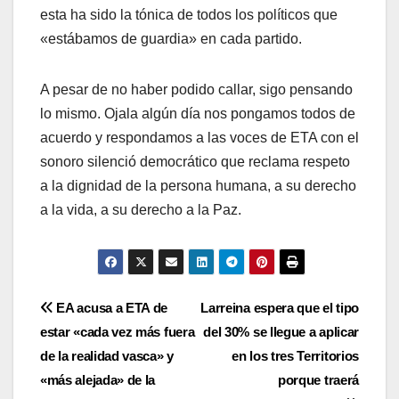
esta ha sido la tónica de todos los polí­ticos que
«estábamos de guardia» en cada partido.
A pesar de no haber podido callar, sigo pensando
lo mismo. Ojala algún dí­a nos pongamos todos de
acuerdo y respondamos a las voces de ETA con el
sonoro silenció democrático que reclama respeto
a la dignidad de la persona humana, a su derecho
a la vida, a su derecho a la Paz.
Navegación
EA acusa a ETA de
Larreina espera que el tipo
estar «cada vez más fuera
del 30% se llegue a aplicar
de
de la realidad vasca» y
en los tres Territorios
entradas
«más alejada» de la
porque traerá