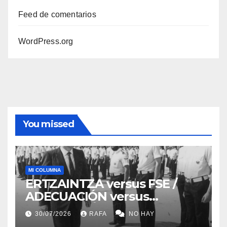
Feed de comentarios
WordPress.org
You missed
MI COLUMNA
ERTZAINTZA versus FSE /
ADECUACIÓN versus
SUSTITUCIÓN
30/07/2026
RAFA
NO HAY