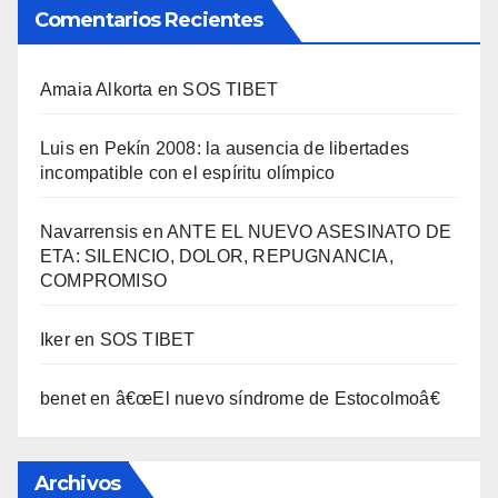
Comentarios Recientes
Amaia Alkorta
en
SOS TIBET
Luis
en
Pekí­n 2008: la ausencia de libertades
incompatible con el espí­ritu olí­mpico
Navarrensis
en
ANTE EL NUEVO ASESINATO DE
ETA: SILENCIO, DOLOR, REPUGNANCIA,
COMPROMISO
Iker
en
SOS TIBET
benet
en
â€œEl nuevo sí­ndrome de Estocolmoâ€
Archivos