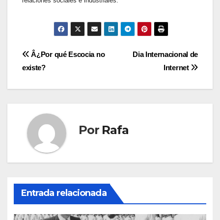
relaciones sociales e industriales.
Navegación
Â¿Por qué Escocia no
Dia Internacional de
existe?
Internet
de
entradas
Por
Rafa
Entrada relacionada