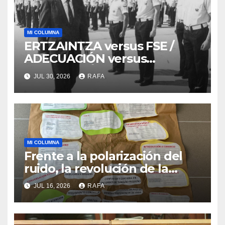
MI COLUMNA
ERTZAINTZA versus FSE /
ADECUACIÓN versus
SUSTITUCIÓN
JUL 30, 2026
RAFA
MI COLUMNA
Frente a la polarización del
ruido, la revolución de la
acogida
JUL 16, 2026
RAFA