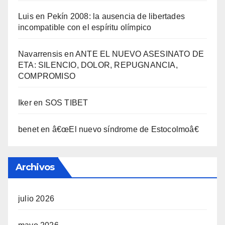
Luis
en
Pekí­n 2008: la ausencia de libertades
incompatible con el espí­ritu olí­mpico
Navarrensis
en
ANTE EL NUEVO ASESINATO DE
ETA: SILENCIO, DOLOR, REPUGNANCIA,
COMPROMISO
Iker
en
SOS TIBET
benet
en
â€œEl nuevo sí­ndrome de Estocolmoâ€
Archivos
julio 2026