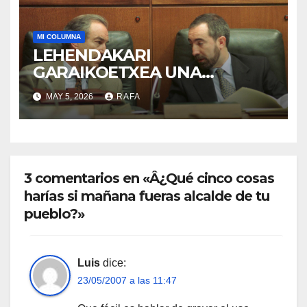
MI COLUMNA
LEHENDAKARI
GARAIKOETXEA UNA
PERSONA QUE DIGNIFICA EL
MAY 5, 2026
RAFA
EJERCICIO DE LA POLÍTICA
3 comentarios en «Â¿Qué cinco cosas
harí­as si mañana fueras alcalde de tu
pueblo?»
Luis
dice:
23/05/2007 a las 11:47