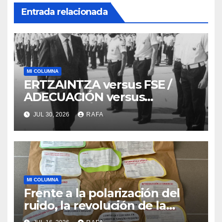
Entrada relacionada
MI COLUMNA
ERTZAINTZA versus FSE /
ADECUACIÓN versus
SUSTITUCIÓN
JUL 30, 2026
RAFA
MI COLUMNA
Frente a la polarización del
ruido, la revolución de la
acogida