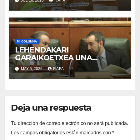
JUL 16, 2026
RAFA
MI COLUMNA
LEHENDAKARI
GARAIKOETXEA UNA
PERSONA QUE DIGNIFICA EL
MAY 5, 2026
RAFA
EJERCICIO DE LA POLÍTICA
Deja una respuesta
Tu dirección de correo electrónico no será publicada.
Los campos obligatorios están marcados con
*