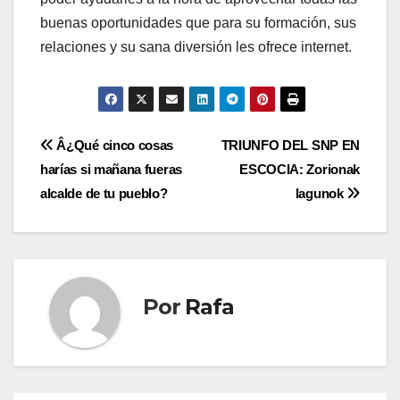
buenas oportunidades que para su formación, sus
relaciones y su sana diversión les ofrece internet.
Navegación
Â¿Qué cinco cosas
TRIUNFO DEL SNP EN
harí­as si mañana fueras
ESCOCIA: Zorionak
de
alcalde de tu pueblo?
lagunok
entradas
Por
Rafa