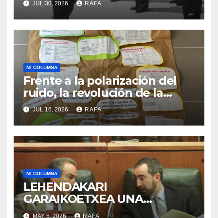
JUL 30, 2026
RAFA
MI COLUMNA
Frente a la polarización del
ruido, la revolución de la
acogida
JUL 16, 2026
RAFA
MI COLUMNA
LEHENDAKARI
GARAIKOETXEA UNA
PERSONA QUE DIGNIFICA EL
MAY 5, 2026
RAFA