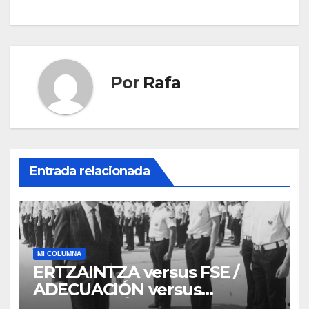
Por
Rafa
Entrada relacionada
MI COLUMNA
ERTZAINTZA versus FSE /
ADECUACIÓN versus
SUSTITUCIÓN