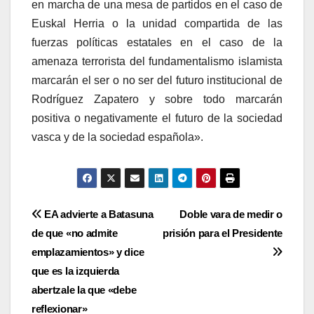
en marcha de una mesa de partidos en el caso de
Euskal Herria o la unidad compartida de las
fuerzas polí­ticas estatales en el caso de la
amenaza terrorista del fundamentalismo islamista
marcarán el ser o no ser del futuro institucional de
Rodrí­guez Zapatero y sobre todo marcarán
positiva o negativamente el futuro de la sociedad
vasca y de la sociedad española».
Navegación
EA advierte a Batasuna
Doble vara de medir o
de que «no admite
prisión para el Presidente
de
emplazamientos» y dice
entradas
que es la izquierda
abertzale la que «debe
reflexionar»