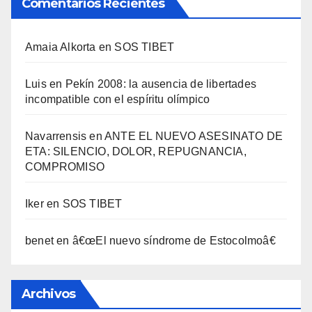
Comentarios Recientes
Amaia Alkorta
en
SOS TIBET
Luis
en
Pekí­n 2008: la ausencia de libertades
incompatible con el espí­ritu olí­mpico
Navarrensis
en
ANTE EL NUEVO ASESINATO DE
ETA: SILENCIO, DOLOR, REPUGNANCIA,
COMPROMISO
Iker
en
SOS TIBET
benet
en
â€œEl nuevo sí­ndrome de Estocolmoâ€
Archivos