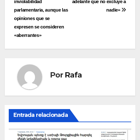
inviolabilidad
adelante que no excluye a
de
parlamentaria, aunque las
nadie»
entradas
opiniones que se
expresen se consideren
«aberrantes»
Por
Rafa
Entrada relacionada