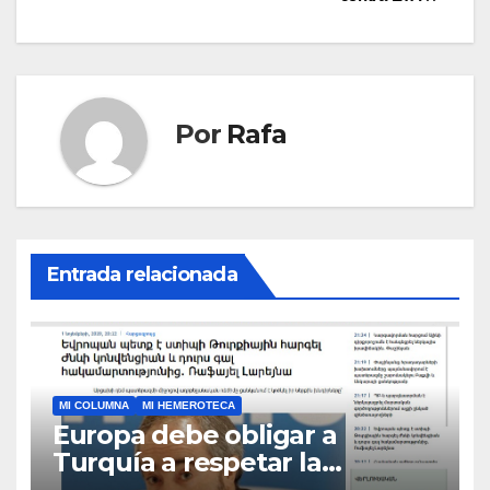
Por
Rafa
Entrada relacionada
MI COLUMNA
MI HEMEROTECA
Europa debe obligar a
Turquí­a a respetar la
Convención de la ONU y