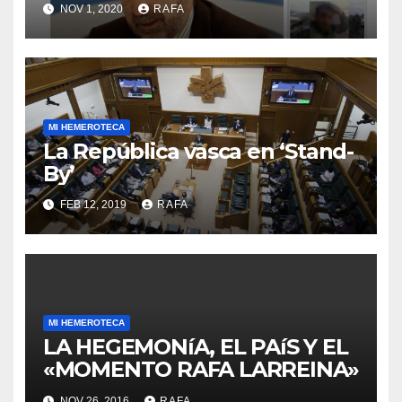
NOV 1, 2020
RAFA
retirarse del conflicto.
MI HEMEROTECA
La República vasca en ‘Stand-
By’
FEB 12, 2019
RAFA
MI HEMEROTECA
LA HEGEMONíA, EL PAíS Y EL
«MOMENTO RAFA LARREINA»
NOV 26, 2016
RAFA