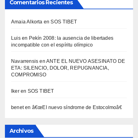
Comentarios Recientes
Amaia Alkorta
en
SOS TIBET
Luis
en
Pekí­n 2008: la ausencia de libertades
incompatible con el espí­ritu olí­mpico
Navarrensis
en
ANTE EL NUEVO ASESINATO DE
ETA: SILENCIO, DOLOR, REPUGNANCIA,
COMPROMISO
Iker
en
SOS TIBET
benet
en
â€œEl nuevo sí­ndrome de Estocolmoâ€
Archivos