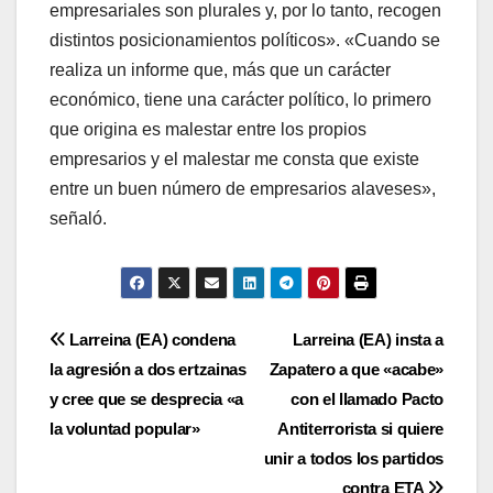
empresariales son plurales y, por lo tanto, recogen
distintos posicionamientos polí­ticos». «Cuando se
realiza un informe que, más que un carácter
económico, tiene una carácter polí­tico, lo primero
que origina es malestar entre los propios
empresarios y el malestar me consta que existe
entre un buen número de empresarios alaveses»,
señaló.
Navegación
Larreina (EA) condena
Larreina (EA) insta a
la agresión a dos ertzainas
Zapatero a que «acabe»
de
y cree que se desprecia «a
con el llamado Pacto
entradas
la voluntad popular»
Antiterrorista si quiere
unir a todos los partidos
contra ETA