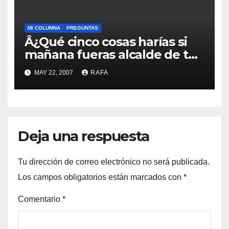
MI COLUMNA
PREGUNTAS
Â¿Qué cinco cosas harí­as si
mañana fueras alcalde de tu
pueblo?
MAY 22, 2007
RAFA
Deja una respuesta
Tu dirección de correo electrónico no será publicada.
Los campos obligatorios están marcados con
*
Comentario
*