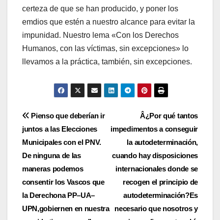
certeza de que se han producido, y poner los
emdios que estén a nuestro alcance para evitar la
impunidad. Nuestro lema «Con los Derechos
Humanos, con las ví­ctimas, sin excepciones» lo
llevamos a la práctica, también, sin excepciones.
Navegación
Pienso que deberí­an ir
Â¿Por qué tantos
juntos a las Elecciones
impedimentos a conseguir
de
Municipales con el PNV.
la autodeterminación,
entradas
De ninguna de las
cuando hay disposiciones
maneras podemos
internacionales donde se
consentir los Vascos que
recogen el principio de
la Derechona PP–UA–
autodeterminación?Es
UPN,gobiernen en nuestra
necesario que nosotros y