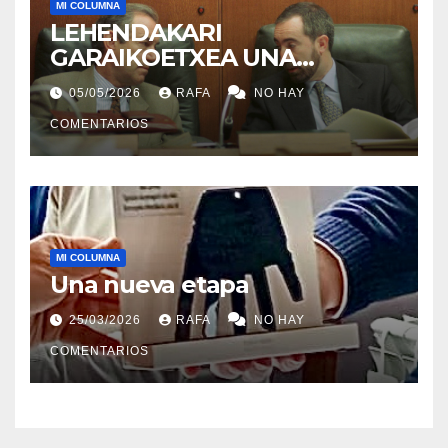
MI COLUMNA
LEHENDAKARI
GARAIKOETXEA UNA
PERSONA QUE DIGNIFICA EL
05/05/2026
RAFA
NO HAY
EJERCICIO DE LA POLÍTICA
COMENTARIOS
MI COLUMNA
Una nueva etapa
25/03/2026
RAFA
NO HAY
COMENTARIOS