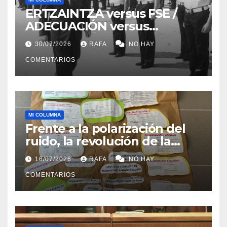
ERTZAINTZA versus FSE /
ADECUACIÓN versus
SUSTITUCIÓN
30/07/2026
RAFA
NO HAY
COMENTARIOS
MI COLUMNA
Frente a la polarización del
ruido, la revolución de la
acogida
16/07/2026
RAFA
NO HAY
COMENTARIOS