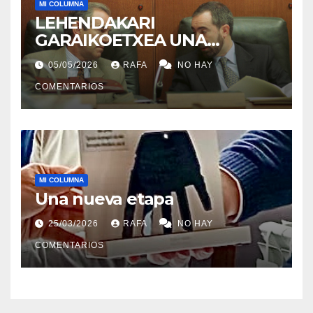
MI COLUMNA
LEHENDAKARI
GARAIKOETXEA UNA
PERSONA QUE DIGNIFICA EL
05/05/2026
RAFA
NO HAY
EJERCICIO DE LA POLÍTICA
COMENTARIOS
MI COLUMNA
Una nueva etapa
25/03/2026
RAFA
NO HAY
COMENTARIOS