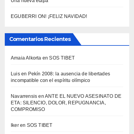
Una nueva etapa
EGUBERRI ON! ¡FELIZ NAVIDAD!
Comentarios Recientes
Amaia Alkorta
en
SOS TIBET
Luis
en
Pekí­n 2008: la ausencia de libertades
incompatible con el espí­ritu olí­mpico
Navarrensis
en
ANTE EL NUEVO ASESINATO DE
ETA: SILENCIO, DOLOR, REPUGNANCIA,
COMPROMISO
Iker
en
SOS TIBET