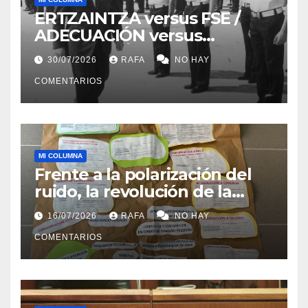
ERTZAINTZA versus FSE /
ADECUACIÓN versus
SUSTITUCIÓN
30/07/2026
RAFA
NO HAY
COMENTARIOS
MI COLUMNA
Frente a la polarización del
ruido, la revolución de la
acogida
16/07/2026
RAFA
NO HAY
COMENTARIOS