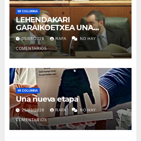
MI COLUMNA
LEHENDAKARI
GARAIKOETXEA UNA
PERSONA QUE DIGNIFICA EL
05/05/2026
RAFA
NO HAY
EJERCICIO DE LA POLÍTICA
COMENTARIOS
MI COLUMNA
Una nueva etapa
25/03/2026
RAFA
NO HAY
COMENTARIOS