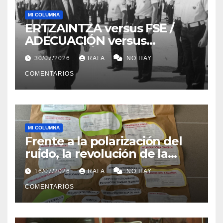
MI COLUMNA
ERTZAINTZA versus FSE /
ADECUACIÓN versus
SUSTITUCIÓN
30/07/2026
RAFA
NO HAY
COMENTARIOS
MI COLUMNA
Frente a la polarización del
ruido, la revolución de la
acogida
16/07/2026
RAFA
NO HAY
COMENTARIOS