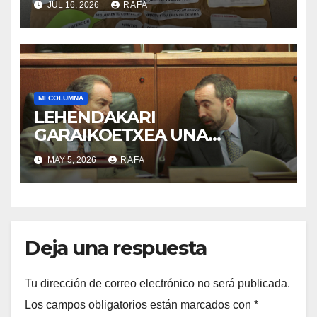
JUL 16, 2026
RAFA
MI COLUMNA
LEHENDAKARI
GARAIKOETXEA UNA
PERSONA QUE DIGNIFICA EL
MAY 5, 2026
RAFA
EJERCICIO DE LA POLÍTICA
Deja una respuesta
Tu dirección de correo electrónico no será publicada.
Los campos obligatorios están marcados con
*