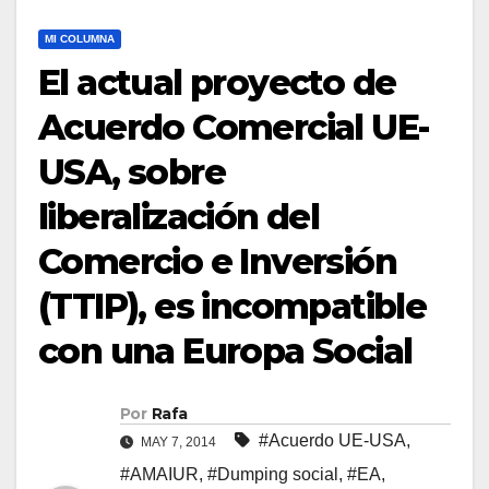
MI COLUMNA
El actual proyecto de
Acuerdo Comercial UE-
USA, sobre
liberalización del
Comercio e Inversión
(TTIP), es incompatible
con una Europa Social
Por
Rafa
#Acuerdo UE-USA
,
MAY 7, 2014
#AMAIUR
,
#Dumping social
,
#EA
,