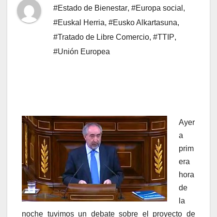
#Estado de Bienestar
,
#Europa social
,
#Euskal Herria
,
#Eusko Alkartasuna
,
#Tratado de Libre Comercio
,
#TTIP
,
#Unión Europea
Ayer
a
prim
era
hora
de
la
noche tuvimos un debate sobre el proyecto de