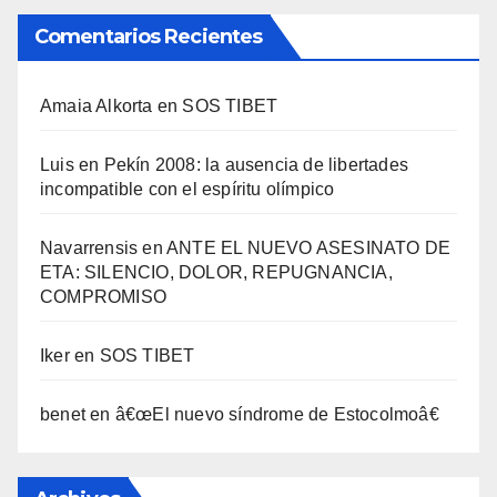
Comentarios Recientes
Amaia Alkorta
en
SOS TIBET
Luis
en
Pekí­n 2008: la ausencia de libertades
incompatible con el espí­ritu olí­mpico
Navarrensis
en
ANTE EL NUEVO ASESINATO DE
ETA: SILENCIO, DOLOR, REPUGNANCIA,
COMPROMISO
Iker
en
SOS TIBET
benet
en
â€œEl nuevo sí­ndrome de Estocolmoâ€