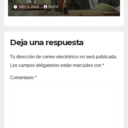
PERSONA QUE DIGNIFICA EL
MAY 5, 2026
RAFA
EJERCICIO DE LA POLÍTICA
Deja una respuesta
Tu dirección de correo electrónico no será publicada.
Los campos obligatorios están marcados con
*
Comentario
*