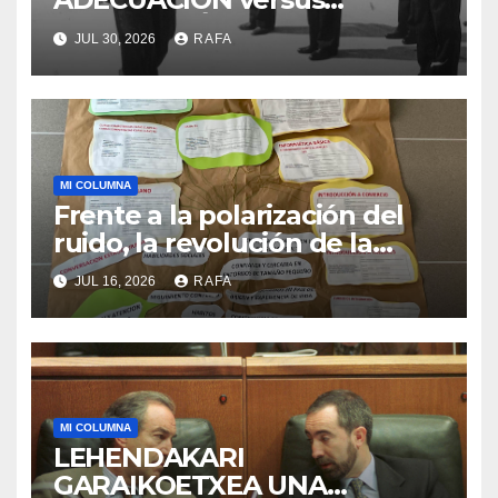
SUSTITUCIÓN
JUL 30, 2026
RAFA
MI COLUMNA
Frente a la polarización del
ruido, la revolución de la
acogida
JUL 16, 2026
RAFA
MI COLUMNA
LEHENDAKARI
GARAIKOETXEA UNA