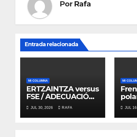
Por
Rafa
Entrada relacionada
MI COLUMNA
MI COLU
ERTZAINTZA versus
Fren
FSE / ADECUACIÓN
pola
versus
ruid
JUL 30, 2026
RAFA
JUL 16
SUSTITUCIÓN
de l