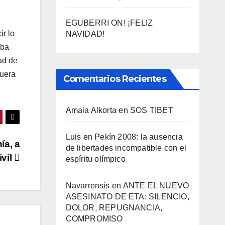
EGUBERRI ON! ¡FELIZ
ir lo
NAVIDAD!
aba
dad de
fuera
Comentarios Recientes
Amaia Alkorta
en
SOS TIBET
Luis
en
Pekí­n 2008: la ausencia
­a, a
de libertades incompatible con el
ivil
espí­ritu olí­mpico
Navarrensis
en
ANTE EL NUEVO
ASESINATO DE ETA: SILENCIO,
DOLOR, REPUGNANCIA,
COMPROMISO