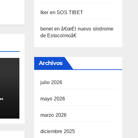
Iker
en
SOS TIBET
benet
en
â€œEl nuevo sí­ndrome
de Estocolmoâ€
Archivos
julio 2026
mayo 2026
QUE
marzo 2026
A
diciembre 2025