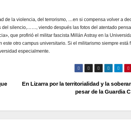
d de la violencia, del terrorismo, …en si compensa volver a dec
s del silencio,……, viendo después las fotos del atentado pens
ia», que profirió el militar fascista Millán Astray en la Universi
 este otro campus universitario. Si el militarismo siempre está 
versidad especialmente.
que
En Lizarra por la territorialidad y la soberaní
pesar de la Guardia C