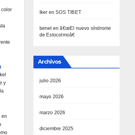
 color
Iker
en
SOS TIBET
sta
benet
en
â€œEl nuevo sí­ndrome
de Estocolmoâ€
rente
Archivos
n
kel
julio 2026
e y
la
mayo 2026
marzo 2026
e en
o
diciembre 2025
como