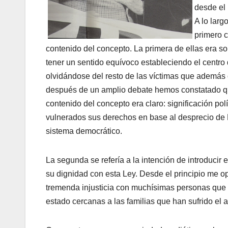
desde el 
A lo larg
primero c
contenido del concepto. La primera de ellas era sobr
tener un sentido equí­voco estableciendo el centro d
olvidándose del resto de las ví­ctimas que además
después de un amplio debate hemos constatado qu
contenido del concepto era claro: significación polí
vulnerados sus derechos en base al desprecio de E
sistema democrático.
La segunda se referí­a a la intención de introduci
su dignidad con esta Ley. Desde el principio me o
tremenda injusticia con muchí­simas personas que a
estado cercanas a las familias que han sufrido el a