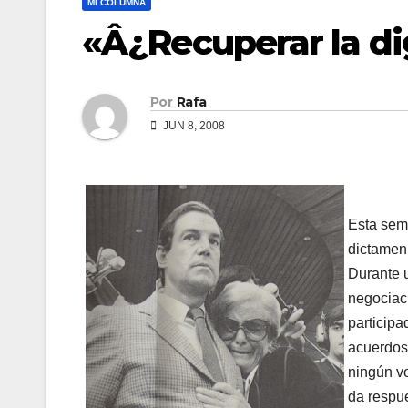
MI COLUMNA
«Â¿Recuperar la d
Por
Rafa
JUN 8, 2008
Esta sem
dictamen
Durante 
negociac
particip
acuerdos 
ningún v
da respue