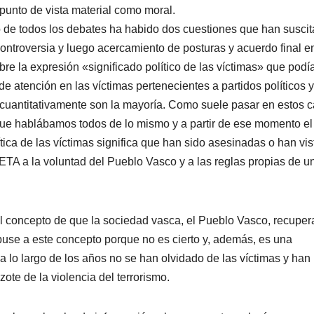
punto de vista material como moral.
o de todos los debates ha habido dos cuestiones que han susci
ontroversia y luego acercamiento de posturas y acuerdo final en
e la expresión «significado polí­tico de las ví­ctimas» que podí­
e atención en las ví­ctimas pertenecientes a partidos polí­ticos y
 cuantitativamente son la mayorí­a. Como suele pasar en estos 
e hablábamos todos de lo mismo y a partir de ese momento el
­tica de las ví­ctimas significa que han sido asesinadas o han vis
TA a la voluntad del Pueblo Vasco y a las reglas propias de u
r el concepto de que la sociedad vasca, el Pueblo Vasco, recupe
puse a este concepto porque no es cierto y, además, es una
 lo largo de los años no se han olvidado de las ví­ctimas y han
zote de la violencia del terrorismo.