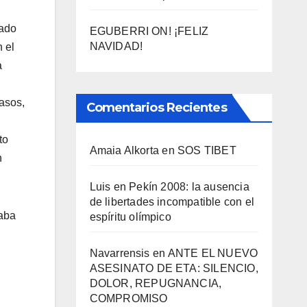
tado
EGUBERRI ON! ¡FELIZ
NAVIDAD!
 el
a
casos,
Comentarios Recientes
to
Amaia Alkorta
en
SOS TIBET
n
Luis
en
Pekí­n 2008: la ausencia
de libertades incompatible con el
raba
espí­ritu olí­mpico
Navarrensis
en
ANTE EL NUEVO
ASESINATO DE ETA: SILENCIO,
DOLOR, REPUGNANCIA,
COMPROMISO