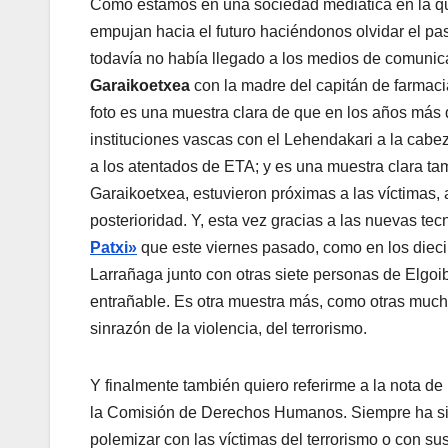
Como estamos en una sociedad mediática en la que
empujan hacia el futuro haciéndonos olvidar el pas
todaví­a no habí­a llegado a los medios de comuni
Garaikoetxea
con la madre del capitán de farmac
foto es una muestra clara de que en los años más 
instituciones vascas con el Lehendakari a la cabez
a los atentados de ETA; y es una muestra clara t
Garaikoetxea, estuvieron próximas a las ví­ctima
posterioridad. Y, esta vez gracias a las nuevas tecn
Patxi»
que este viernes pasado, como en los dieci
Larrañaga junto con otras siete personas de Elgoi
entrañable. Es otra muestra más, como otras mucha
sinrazón de la violencia, del terrorismo.
Y finalmente también quiero referirme a la nota d
la Comisión de Derechos Humanos. Siempre ha si
polemizar con las ví­ctimas del terrorismo o con 