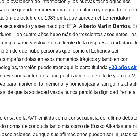
 la avalancha de información y las nuevas tecnologí­as nos
ado he querido recuperar una foto en blanco y negro -la foto en
cación- de octubre de 1983 en la que aprecen el
Lehendakari
ia secuestrado y asesinado por ETA,
Alberto Martí­n Barrios
. E
duros – en cuatro años hubo más de trescientos asesinatos- las
a impulsaron y estuvieron al frente de la respuesta ciudadana f
ambién de que hubo personas que, como el Lehendakari
s, acompañándolas en esos momentos trágicos y también con
ologí­as, también puedo traer aquí­ la carta titulada
«20 años si
nueve años anteriores, han publicado el alderdikide y amigo Mi
bar para mantener la memoria, y homenajear al amigo intachabl
s, de que la sociedad vasca nunca perdió la dignidad frente a 
e prensa de la AVT emitida como consecuencia del último debat
do norma de conducta tanto mí­a como de Eusko Alkartasuna n
sus asociaciones, aunque sus afirmaciones puedan ser injustas 