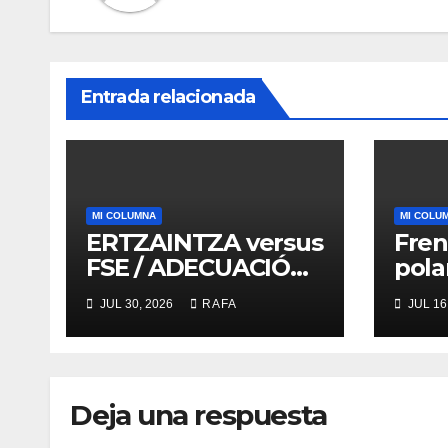
Entrada relacionada
MI COLUMNA
MI COLU
ERTZAINTZA versus
Fren
FSE / ADECUACIÓN
pola
versus
ruid
JUL 30, 2026
RAFA
JUL 16
SUSTITUCIÓN
de l
Deja una respuesta