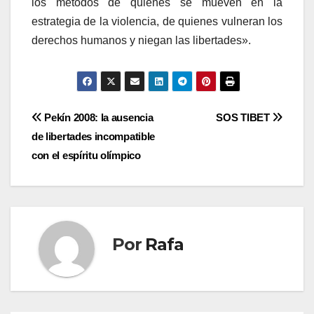
los métodos de quienes se mueven en la
estrategia de la violencia, de quienes vulneran los
derechos humanos y niegan las libertades».
Navegación
Pekí­n 2008: la ausencia
SOS TIBET
de libertades incompatible
de
con el espí­ritu olí­mpico
entradas
Por
Rafa