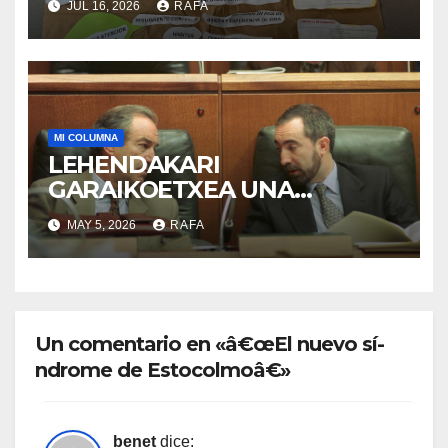
JUL 16, 2026
RAFA
MI COLUMNA
LEHENDAKARI
GARAIKOETXEA UNA
PERSONA QUE DIGNIFICA EL
MAY 5, 2026
RAFA
EJERCICIO DE LA POLÍTICA
Un comentario en «â€œEl nuevo sí­
ndrome de Estocolmoâ€»
benet
dice: