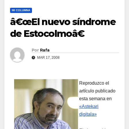
MI COLUMNA
â€œEl nuevo sí­ndrome
de Estocolmoâ€
Por
Rafa
MAR 17, 2008
Reproduzco el
artí­culo publicado
esta semana en
«Astekari
digitala»