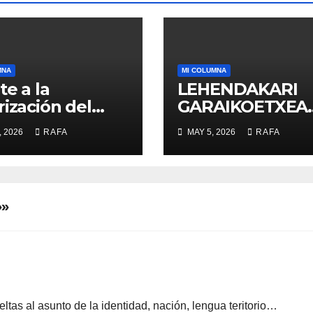
MNA
MI COLUMNA
te a la
LEHENDAKARI
rización del
GARAIKOETXEA
o, la revolución
UNA PERSONA 
, 2026
RAFA
MAY 5, 2026
RAFA
a acogida
DIGNIFICA EL
EJERCICIO DE L
POLÍTICA
»»
eltas al asunto de la identidad, nación, lengua teritorio…