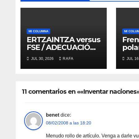
MI COLUMNA
MI COLU
ERTZAINTZA versus
Fren
FSE / ADECUACIÓN
pola
versus
ruid
JUL 30, 2026
RAFA
JUL 16
SUSTITUCIÓN
de l
11 comentarios en ««Inventar naciones
benet
dice:
08/02/2008 a las 18:20
Menudo rollo de artí­culo. Venga a darle vu