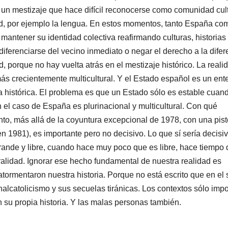
n un mestizaje que hace difí­cil reconocerse como comunidad cul
dad, por ejemplo la lengua. En estos momentos, tanto España co
antener su identidad colectiva reafirmando culturas, historias
diferenciarse del vecino inmediato o negar el derecho a la difer
d, porque no hay vuelta atrás en el mestizaje histórico. La reali
ás crecientemente multicultural. Y el Estado español es un ent
ia histórica. El problema es que un Estado sólo es estable cuan
 el caso de España es plurinacional y multicultural. Con qué
to, más allá de la coyuntura excepcional de 1978, con una pist
 1981), es importante pero no decisivo. Lo que sí­ serí­a decisi
ande y libre, cuando hace muy poco que es libre, hace tiempo
ralidad. Ignorar ese hecho fundamental de nuestra realidad es
ormentaron nuestra historia. Porque no está escrito que en el 
alcatolicismo y sus secuelas tiránicas. Los contextos sólo imp
 su propia historia. Y las malas personas también.