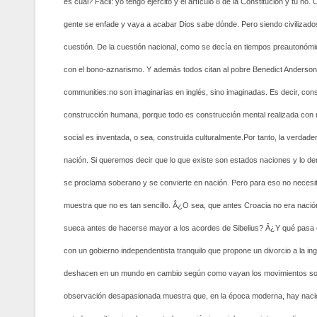
es cuál? Fácil: yo tengo ejército y el artí­culo 8 de la Constitución y tú n
gente se enfade y vaya a acabar Dios sabe dónde. Pero siendo civilizado
cuestión. De la cuestión nacional, como se decí­a en tiempos preautonómi
con el bono-aznarismo. Y además todos citan al pobre Benedict Anderson, qu
communities:no son imaginarias en inglés, sino imaginadas. Es decir, cons
construcción humana, porque todo es construcción mental realizada con mat
social es inventada, o sea, construida culturalmente.
Por tanto, la verdad
nación. Si queremos decir que lo que existe son estados naciones y lo dem
se proclama soberano y se convierte en nación. Pero para eso no necesitam
muestra que no es tan sencillo. Â¿O sea, que antes Croacia no era nación
sueca antes de hacerse mayor a los acordes de Sibelius? Â¿Y qué pasa c
con un gobierno independentista tranquilo que propone un divorcio a la i
deshacen en un mundo en cambio según como vayan los movimientos socia
observación desapasionada muestra que, en la época moderna, hay nacione