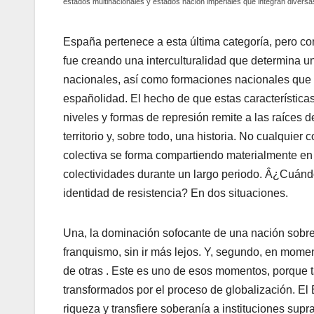
estados multinacionales y estados nación imperiales que integran diversa
España pertenece a esta última categorí­a, pero c
fue creando una interculturalidad que determina u
nacionales, así­ como formaciones nacionales que
españolidad. El hecho de que estas caracterí­sticas
niveles y formas de represión remite a las raí­ces 
territorio y, sobre todo, una historia. No cualquier 
colectiva se forma compartiendo materialmente en 
colectividades durante un largo periodo. Â¿Cuándo
identidad de resistencia? En dos situaciones.
Una, la dominación sofocante de una nación sobre
franquismo, sin ir más lejos. Y, segundo, en mome
de otras . Este es uno de esos momentos, porque 
transformados por el proceso de globalización. El 
riqueza y transfiere soberaní­a a instituciones s