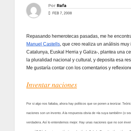
Por
Rafa
FEB 7, 2008
Repasando hemerotecas pasadas, me he encontr
Manuel Castells
, que creo realiza un análisis mu
Catalunya, Euskal Herria y Galiza-, plantea una ce
la pluralidad nacional y cultural, y deposita esa re
Me gustarí­a contar con los comentarios y reflexion
Inventar naciones
Por si algo nos faltaba, ahora hay polí­ticos que se ponen a teorizar. Teó
naciones son un invento. A la respuesta obvia de «la suya también» (o sea,
verdadera. Así­ lo entendemos mejor. Hay unas naciones que no son inven