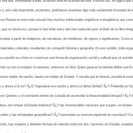
o. O sea que, remedando a Mao, la nación está en la punta del fusil. Puestos así­, es lógico que
s y, aún más importante, prudentes, podrí­amos examinar algo más seriamente el estado de l
cos.
Porque en tono más sesudo hay muchos intelectuales orgánicos e inorgánicos que com
e no decí­a eso, porque lo han leí­do mal y aún han traducido peor el tí­tulo de su libro Ima
truidas a partir de imágenes, de narrativas, de metáforas, de signos y significantes. Como t
eriales culturales resultantes de compartir historia y geografí­a. En ese sentido, toda orga
era cuestión es cómo se construye una forma de organización social y cultural que se autod
ás no son ni estados ni naciones, entonces es fácil. Quien gana en la historia define una fro
os hablar de nación, basta con hablar de Estado. Y resulta que la historia, incluida la recie
 y ahora sí­ lo es? Â¿O Yugoslavia era nación y ahora se llama Serbia? Â¿Y Finlandia se hiz
on Quebec y el constante intento de Canadá de acomodar la binacionalidad del paí­s? Â¿Y 
nglesa, sin romper el Estado británico? Â¿Y las innumerables naciones que surgen, se funden
les y las estrategias geopolí­ticas? Â¿Transmutan su esencia siguiendo la coyuntura? Cua
s, hay estados y distintas formas de relación entre los dos: naciones sin Estado, estados