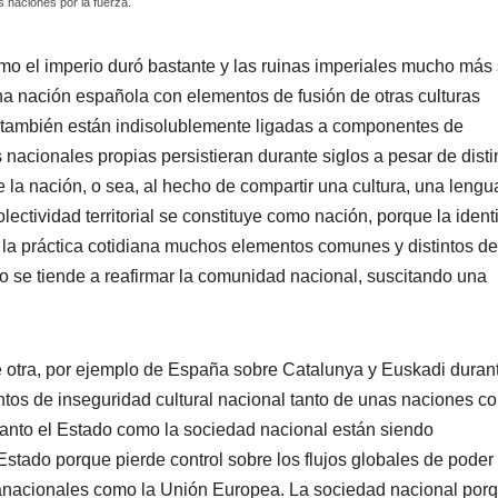
s naciones por la fuerza.
omo el imperio duró bastante y las ruinas imperiales mucho más
na nación española con elementos de fusión de otras culturas
 también están indisolublemente ligadas a componentes de
 nacionales propias persistieran durante siglos a pesar de disti
de la nación, o sea, al hecho de compartir una cultura, una lengu
colectividad territorial se constituye como nación, porque la iden
la práctica cotidiana muchos elementos comunes y distintos de
 se tiende a reafirmar la comunidad nacional, suscitando una
 otra, por ejemplo de España sobre Catalunya y Euskadi durant
ntos de inseguridad cultural nacional tanto de unas naciones c
tanto el Estado como la sociedad nacional están siendo
Estado porque pierde control sobre los flujos globales de poder
upranacionales como la Unión Europea. La sociedad nacional porq