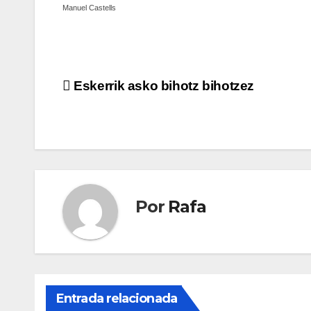
Manuel Castells
Navegación
Eskerrik asko bihotz bihotzez
de
entradas
Por
Rafa
Entrada relacionada