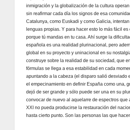
inmigración y la globalización de la cultura opera
sin reafirmar cada dí­a los signos de esa comuni
Catalunya, como Euskadi y como Galicia, intentan m
lenguas propias. Y para hacer esto lo más fácil es 
porque tú mandas en tu casa. Ahí­ surge la dificulta
española es una realidad plurinacional, pero adem
global en su proyecto y uninacional en su nostalg
construye sobre la realidad de su sociedad, que en
fórmulas se llega a esa estabilidad en cada momen
apuntando a la cabeza (el disparo salió desviado en
el empecinamiento en definir España como una, gr
dejó de ser grande y sólo puede ser una en su plu
convocar de nuevo al aquelarre de espectros que at
XXI no pueda producirse la restauración del nacion
hasta cierto punto. Son las personas las que hacen