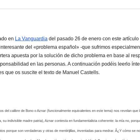
ado en
La Vanguardia
del pasado 26 de enero con este artí­culo
y interesante del «problema español» -que sufrimos especialmen
rtera apuesta por la solución de dicho problema en base al res
sponsabilidad en las personas. A continuación podéis leerlo í­nte
es que os suscite el texto de Manuel Castells.
ricos del calibre de Bono o Aznar (funcionalmente equivalentes en este tema) nos revelan que 
 su indivisible madre patria), Aznar contesta en fundamentalista coherente: la mí­a no, porqu
tos porque son verdaderas y otras de mentirijillas, inventadas para medrar. Â¿Y cómo se no