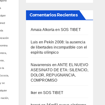
 alguna
a
Comentarios Recientes
ulgan
gined
Amaia Alkorta
en
SOS TIBET
oda
nización
Luis
en
Pekí­n 2008: la ausencia
enomina
de libertades incompatible con el
espí­ritu olí­mpico
ntera,
nte,
Navarrensis
en
ANTE EL NUEVO
o la
ASESINATO DE ETA: SILENCIO,
DOLOR, REPUGNANCIA,
Escocia,
COMPROMISO
 y se
lquier
Iker
en
SOS TIBET
 nación,