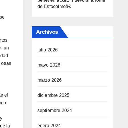
benet
en
â€œEl nuevo sí­ndrome
de Estocolmoâ€
 se
Archivos
ntos
a, un
julio 2026
tidad
 otras
mayo 2026
marzo 2026
e el
diciembre 2025
omo
septiembre 2024
 y
enero 2024
ue la