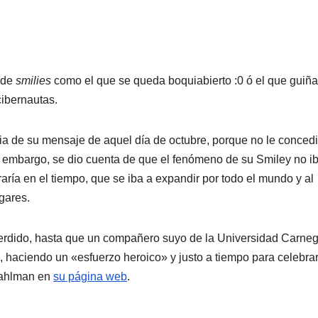
 de
smilies
como el que se queda boquiabierto :0 ó el que guiña
cibernautas.
 de su mensaje de aquel dí­a de octubre, porque no le conced
n embargo, se dio cuenta de que el fenómeno de su Smiley no i
í­a en el tiempo, que se iba a expandir por todo el mundo y al
gares.
perdido, hasta que un compañero suyo de la Universidad Carneg
os, haciendo un «esfuerzo heroico» y justo a tiempo para celebra
 Fahlman en
su página web
.