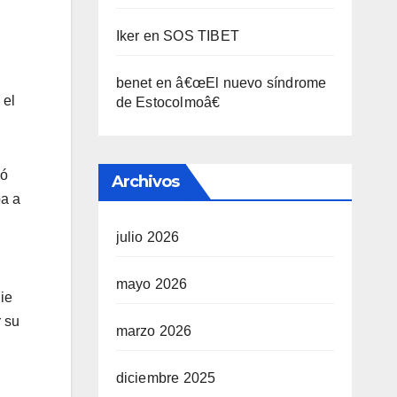
Iker
en
SOS TIBET
benet
en
â€œEl nuevo sí­ndrome
 el
de Estocolmoâ€
ió
Archivos
ba a
julio 2026
mayo 2026
ie
r su
marzo 2026
diciembre 2025