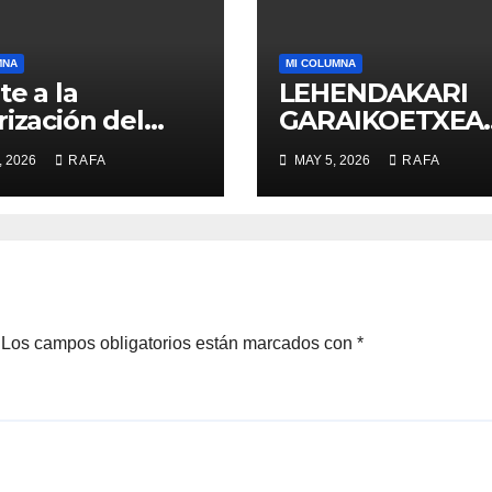
MNA
MI COLUMNA
te a la
LEHENDAKARI
rización del
GARAIKOETXEA
o, la revolución
UNA PERSONA 
, 2026
RAFA
MAY 5, 2026
RAFA
a acogida
DIGNIFICA EL
EJERCICIO DE L
POLÍTICA
Los campos obligatorios están marcados con
*