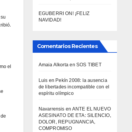
EGUBERRI ON! ¡FELIZ
 su
NAVIDAD!
ribió.
Comentarios Recientes
Amaia Alkorta
en
SOS TIBET
ómo el
Luis
en
Pekí­n 2008: la ausencia
de libertades incompatible con el
se
espí­ritu olí­mpico
Navarrensis
en
ANTE EL NUEVO
ASESINATO DE ETA: SILENCIO,
 de
DOLOR, REPUGNANCIA,
COMPROMISO