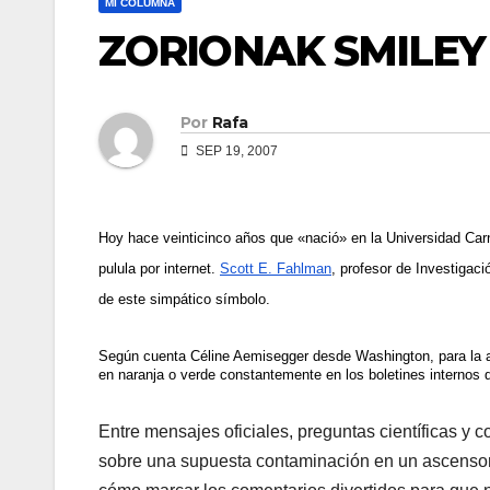
MI COLUMNA
ZORIONAK SMILEY :
Por
Rafa
SEP 19, 2007
Hoy hace veinticinco años que «nació» en la Universidad Ca
pulula por internet.
Scott E. Fahlman
, profesor de Investigaci
de este simpático sí­mbolo.
Según cuenta Céline Aemisegger desde Washington, para la 
en naranja o verde constantemente en los boletines internos 
Entre mensajes oficiales, preguntas cientí­ficas 
sobre una supuesta contaminación en un ascensor, 