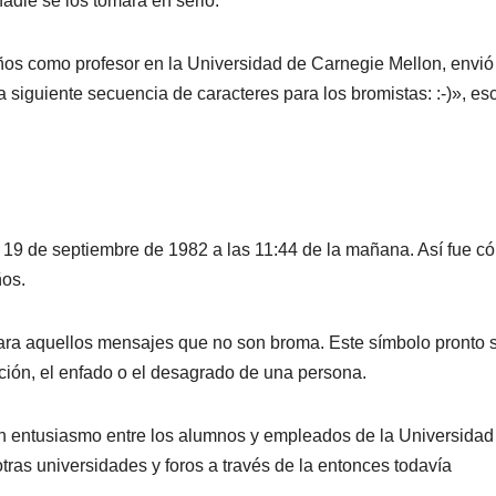
adie se los tomara en serio.
os como profesor en la Universidad de Carnegie Mellon, envió
 siguiente secuencia de caracteres para los bromistas: :-)», esc
el 19 de septiembre de 1982 a las 11:44 de la mañana. Así­ fue c
ños.
ara aquellos mensajes que no son broma. Este sí­mbolo pronto 
ración, el enfado o el desagrado de una persona.
an entusiasmo entre los alumnos y empleados de la Universidad
tras universidades y foros a través de la entonces todaví­a