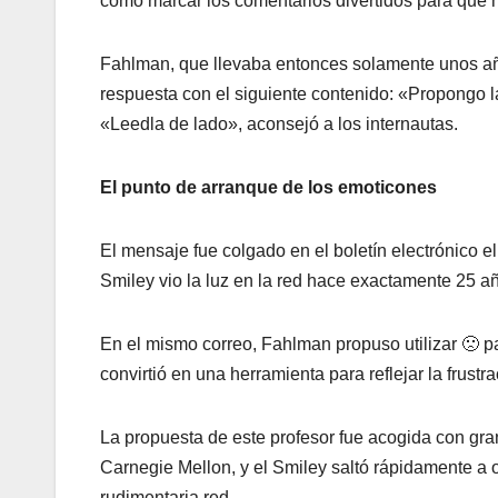
cómo marcar los comentarios divertidos para que n
Fahlman, que llevaba entonces solamente unos añ
respuesta con el siguiente contenido: «Propongo la
«Leedla de lado», aconsejó a los internautas.
El punto de arranque de los emoticones
El mensaje fue colgado en el boletí­n electrónico 
Smiley vio la luz en la red hace exactamente 25 a
En el mismo correo, Fahlman propuso utilizar 🙁 p
convirtió en una herramienta para reflejar la frust
La propuesta de este profesor fue acogida con gr
Carnegie Mellon, y el Smiley saltó rápidamente a o
rudimentaria red.