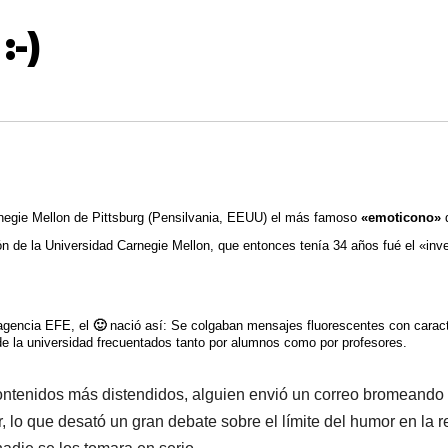
-)
rnegie Mellon de Pittsburg (Pensilvania, EEUU) el más famoso
«emoticono»
ón de la Universidad Carnegie Mellon, que entonces tení­a 34 años fué el «inv
agencia EFE, el
🙂
nació así­: Se colgaban mensajes fluorescentes con carac
de la universidad frecuentados tanto por alumnos como por profesores.
y contenidos más distendidos, alguien envió un correo bromeando
lo que desató un gran debate sobre el lí­mite del humor en la r