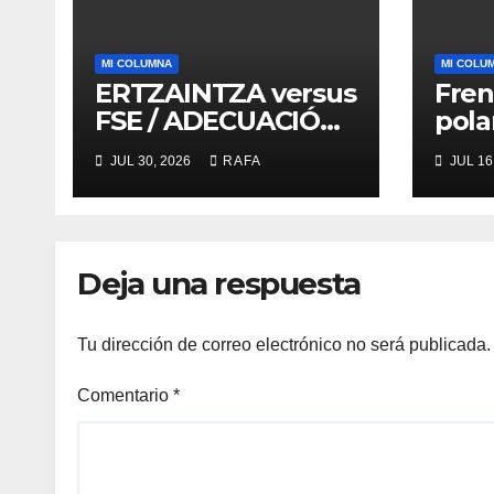
MI COLUMNA
MI COLU
ERTZAINTZA versus
Fren
FSE / ADECUACIÓN
pola
versus
ruid
JUL 30, 2026
RAFA
JUL 16
SUSTITUCIÓN
de l
Deja una respuesta
Tu dirección de correo electrónico no será publicada.
Comentario
*