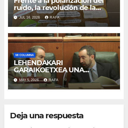
Frente a la polarización del
ruido, la revolución de la
acogida
JUL 16, 2026
RAFA
MI COLUMNA
LEHENDAKARI
GARAIKOETXEA UNA
PERSONA QUE DIGNIFICA EL
MAY 5, 2026
RAFA
EJERCICIO DE LA POLÍTICA
Deja una respuesta