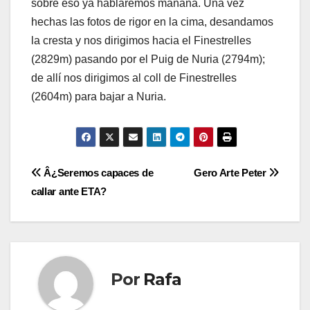
sobre eso ya hablaremos mañana. Una vez
hechas las fotos de rigor en la cima, desandamos
la cresta y nos dirigimos hacia el Finestrelles
(2829m) pasando por el Puig de Nuria (2794m);
de allí­ nos dirigimos al coll de Finestrelles
(2604m) para bajar a Nuria.
Navegación
Â¿Seremos capaces de
Gero Arte Peter
callar ante ETA?
de
entradas
Por
Rafa