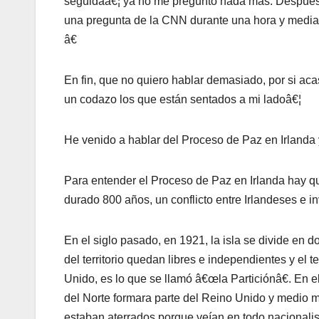
seguidaâ€¦ ya no me preguntó nada más. Después 
una pregunta de la CNN durante una hora y media 
â€
En fin, que no quiero hablar demasiado, por si aca
un codazo los que están sentados a mi ladoâ€¦
He venido a hablar del Proceso de Paz en Irlanda 
Para entender el Proceso de Paz en Irlanda hay que 
durado 800 años, un conflicto entre Irlandeses e i
En el siglo pasado, en 1921, la isla se divide en d
del territorio quedan libres e independientes y el t
Unido, es lo que se llamó â€œla Particiónâ€. En e
del Norte formara parte del Reino Unido y medio mi
estaban aterrados porque veí­an en todo nacionalis