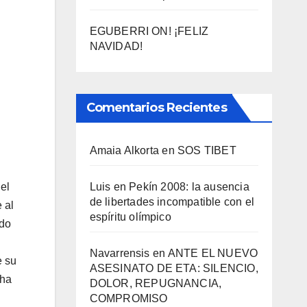
EGUBERRI ON! ¡FELIZ
NAVIDAD!
Comentarios Recientes
Amaia Alkorta
en
SOS TIBET
Luis
en
Pekí­n 2008: la ausencia
el
de libertades incompatible con el
 al
espí­ritu olí­mpico
ado
Navarrensis
en
ANTE EL NUEVO
e su
ASESINATO DE ETA: SILENCIO,
 ha
DOLOR, REPUGNANCIA,
COMPROMISO