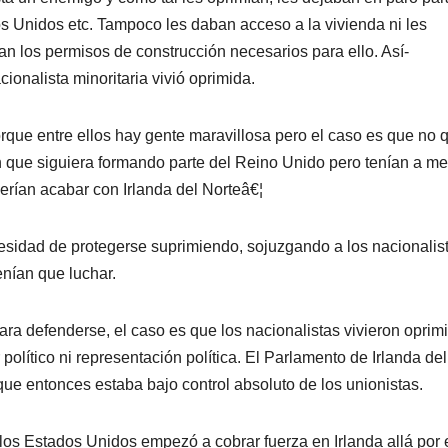
os Unidos etc. Tampoco les daban acceso a la vivienda ni les
an los permisos de construcción necesarios para ello. Así­
ionalista minoritaria vivió oprimida.
rque entre ellos hay gente maravillosa pero el caso es que no q
n que siguiera formando parte del Reino Unido pero tení­an a m
rí­an acabar con Irlanda del Norteâ€¦
cesidad de protegerse suprimiendo, sojuzgando a los nacionalis
ní­an que luchar.
ra defenderse, el caso es que los nacionalistas vivieron oprim
lí­tico ni representación polí­tica. El Parlamento de Irlanda del
ue entonces estaba bajo control absoluto de los unionistas.
los Estados Unidos empezó a cobrar fuerza en Irlanda allá por 