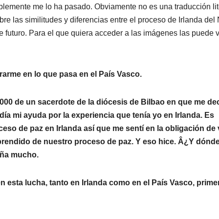
blemente me lo ha pasado. Obviamente no es una traducción lit
e las similitudes y diferencias entre el proceso de Irlanda del 
de futuro. Para el que quiera acceder a las imágenes las puede 
arme en lo que pasa en el Paí­s Vasco.
 2000 de un sacerdote de la diócesis de Bilbao en que me dec
í­a mi ayuda por la experiencia que tení­a yo en Irlanda. Es
ceso de paz en Irlanda así­ que me sentí­ en la obligación de 
aprendido de nuestro proceso de paz. Y eso hice. Â¿Y dónd
seña mucho.
n esta lucha, tanto en Irlanda como en el Paí­s Vasco, prime