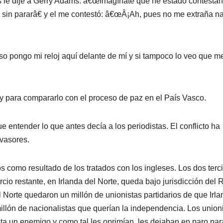
le dije a Gerry Adams: â€œImagí­nate que he estado contesta
sin pararâ€ y el me contestó: â€œÂ¡Ah, pues no me extraña n
so pongo mi reloj aquí­ delante de mí­ y si tampoco lo veo que m
y para compararlo con el proceso de paz en el Paí­s Vasco.
entender lo que antes decí­a a los periodistas. El conflicto ha
nvasores.
os como resultado de los tratados con los ingleses. Los dos terc
ercio restante, en Irlanda del Norte, queda bajo jurisdicción del 
l Norte quedaron un millón de unionistas partidarios de que Irl
llón de nacionalistas que querí­an la independencia. Los union
ta un enemigo y como tal les oprimí­an, les dejaban en paro par