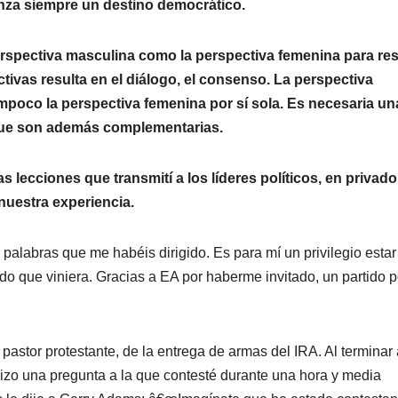
lcanza siempre un destino democrático.
perspectiva masculina como la perspectiva femenina para re
ivas resulta en el diálogo, el consenso. La perspectiva
mpoco la perspectiva femenina por sí­ sola. Es necesaria un
que son además complementarias.
lecciones que transmití­ a los lí­deres polí­ticos, en privado
 nuestra experiencia.
palabras que me habéis dirigido. Es para mí­ un privilegio estar
o que viniera. Gracias a EA por haberme invitado, un partido p
 pastor protestante, de la entrega de armas del IRA. Al terminar
hizo una pregunta a la que contesté durante una hora y media