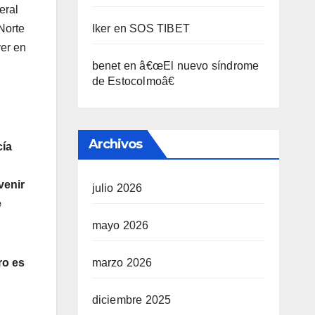
eral
Iker
en
SOS TIBET
Norte
ver en
benet
en
â€œEl nuevo sí­ndrome
de Estocolmoâ€
Archivos
í­a
venir
julio 2026
e
mayo 2026
marzo 2026
ro es
diciembre 2025