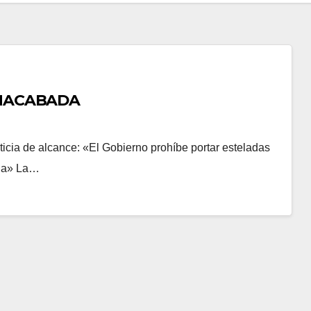
INACABADA
ia de alcance: «El Gobierno prohí­be portar esteladas
ona» La…