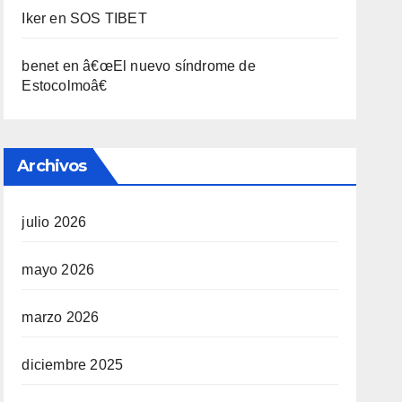
Iker
en
SOS TIBET
benet
en
â€œEl nuevo sí­ndrome de
Estocolmoâ€
Archivos
julio 2026
mayo 2026
marzo 2026
diciembre 2025